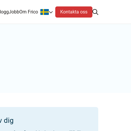
Kontakta oss
logg
Jobb
Om Frico
v dig