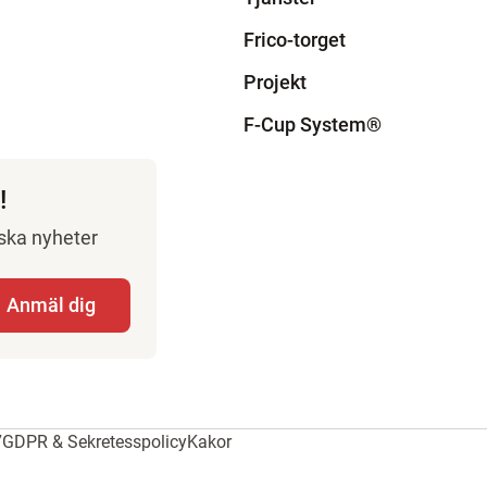
Frico-torget
Projekt
F-Cup System
®
!
rska nyheter
7
GDPR & Sekretesspolicy
Kakor
Designstad
UgglorsTech