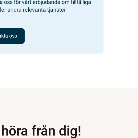
 oss för vårt erbjudande om tillfälliga
ler andra relevanta tjänster
akta oss
l höra från dig!