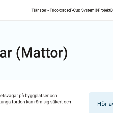
Tjänster
Frico-torget
F-Cup System
®
Projekt
B
gar (Mattor)
ghetsvägar på byggplatser och
tunga fordon kan röra sig säkert och
Hör a