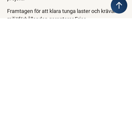
Framtagen för att klara tunga laster och krävande
miljöförhållanden garanterar Frico
anläggning/vägbro effektiv transport och logistik
på bygg- och byggarbetsplatser.
Våra gång-/cykelbroar är perfekta där åtkomst
endast behövs tillfälligt, till exempel
byggarbetsplatser och evenemangsevenemang,
och kan förses med trappor och ramper efter
behov för att säkerställa säker åtkomst till och
från bron. De kan också klädas med tak och
väggpaneler om så önskas.